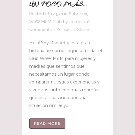
UN POCO MÁS…
Posted at 12:57h
in
Sobre mí
,
WoW!MoM Club
by
admin
0
Comments
0
Likes
Share
Hola! Soy Raquel, y esta es la
historia de cómo llegué a fundar el
Club WoW MoM para mujeres y
madres que sentimos que
necesitamos un lugar donde
compartir nuestras experiencias y
vivencias junto con otras mamás
que están pasando por una
situación similar y...
READ MORE