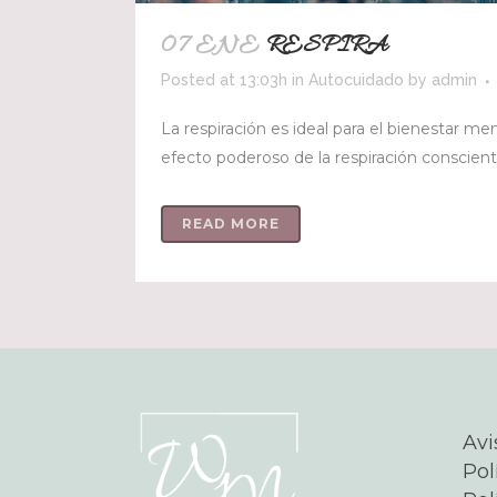
07 ENE
RESPIRA
Posted at 13:03h
in
Autocuidado
by
admin
La respiración es ideal para el bienestar m
efecto poderoso de la respiración consciente
READ MORE
Avi
Pol