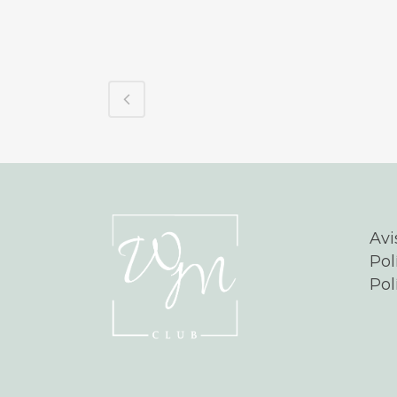
Avi
Pol
Pol