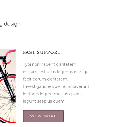
g design.
FAST SUPPORT
Typi non habent claritatem
s qui
insitam; est usus legentis in iis qui
facit eorum claritatem.
runt
Investigationes demonstraverunt
i
lectores legere me lius quod ii
legunt saepius quam.
VIEW MORE