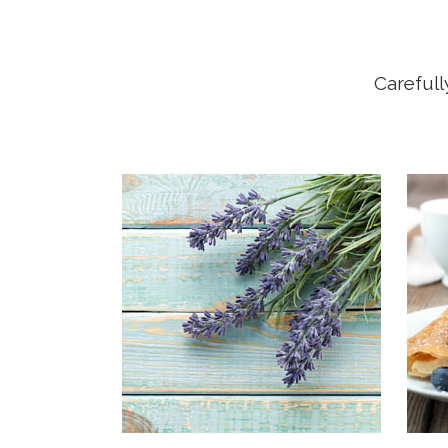
Carefull
OUR
Typi 
insita
facit
Inves
lector
legun
V