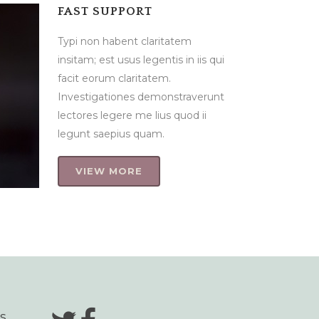
FAST SUPPORT
Typi non habent claritatem
s qui
insitam; est usus legentis in iis qui
facit eorum claritatem.
runt
Investigationes demonstraverunt
i
lectores legere me lius quod ii
legunt saepius quam.
VIEW MORE
s