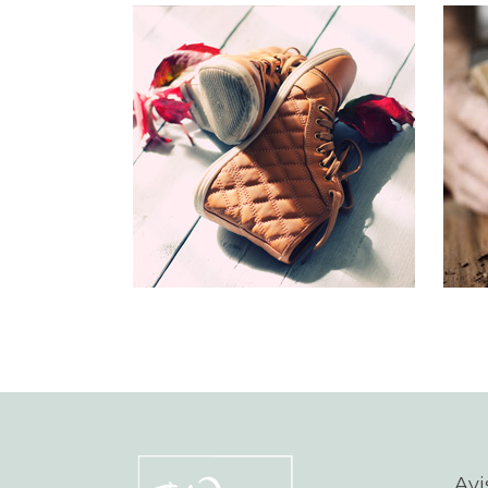
OUR
Typi 
insita
facit
Inves
lector
legun
V
Avi