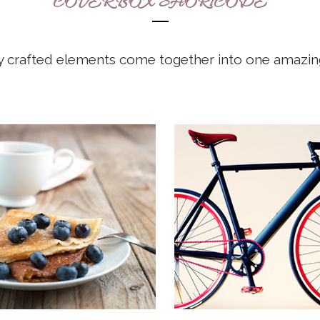
COVER BOX SHORTCODE
y crafted elements come together into one amazin
 COMPANY STATUS
OUR SERVICES
non habent claritatem
Typi non habent claritatem
m; est usus legentis in iis qui
insitam; est usus legentis in ii
 eorum claritatem.
facit eorum claritatem.
tigationes demonstraverunt
Investigationes demonstrave
es legere me lius quod ii
lectores legere me lius quod i
t saepius quam.
legunt saepius quam.
IEW MORE
VIEW MORE