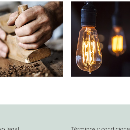
 COMPANY STATUS
OUR SERVICES
non habent claritatem
Typi non habent claritatem
m; est usus legentis in iis qui
insitam; est usus legentis in ii
 eorum claritatem.
facit eorum claritatem.
tigationes demonstraverunt
Investigationes demonstrave
es legere me lius quod ii
lectores legere me lius quod i
t saepius quam.
legunt saepius quam.
IEW MORE
VIEW MORE
so legal
Términos y condicione